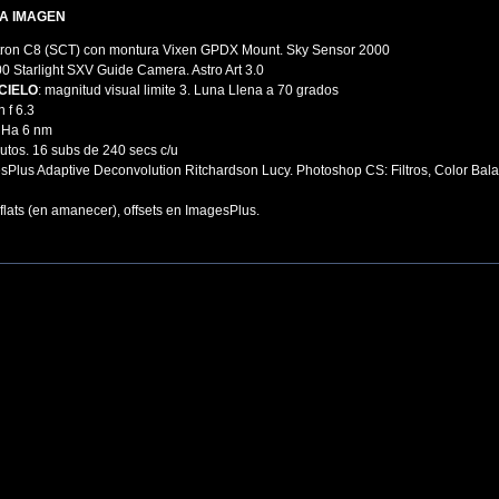
A IMAGEN
tron C8 (SCT) con montura Vixen GPDX Mount. Sky Sensor 2000
00 Starlight SXV Guide Camera. Astro Art 3.0
CIELO
: magnitud visual limite 3. Luna Llena a 70 grados
 f 6.3
k Ha 6 nm
nutos. 16 subs de 240 secs c/u
sPlus Adaptive Deconvolution Ritchardson Lucy. Photoshop CS: Filtros, Color Bal
 flats (en amanecer), offsets en ImagesPlus.