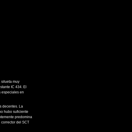
 silueta muy
stante IC 434. El
os especiales en
os decentes. La
no hubo suficiente
entemente predomina
o corrector del SCT