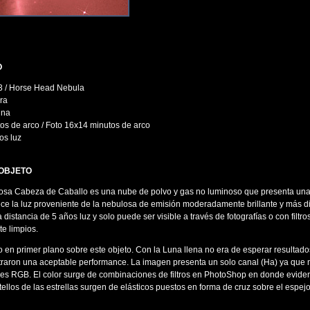
O
33 / Horse Head Nebula
ra
 na
tos de arco / Foto 16x14 minutos de arco
os luz
 OBJETO
sa Cabeza de Caballo es una nube de polvo y gas no luminoso que presenta una
ece la luz proveniente de la nebulosa de emisión moderadamente brillante y más di
distancia de 5 años luz y solo puede ser visible a través de fotografías o con filtr
e limpios.
to en primer plano sobre este objeto. Con la Luna llena no era de esperar resultad
straron una aceptable performance. La imagen presenta un solo canal (Ha) ya que 
les RGB. El color surge de combinaciones de filtros en PhotoShop en donde evid
stellos de las estrellas surgen de elásticos puestos en forma de cruz sobre el espej