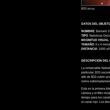
B33
[89 kb]
DATOS DEL OBJET
NOMBRE
: Barnard 
TIPO
: Nebulosa Oscu
MAGNITUD VISUAL
:
TAMAÑO
: 6 x 4 minu
DISTANCIA
: 1600 añ
DESCRIPCION DEL
La remarcable Nebulo
particular. B33 oscur
alto de B33 cubre una 
cielos extremadament
Esta es la primera fo
cámara y el filtro mo
tiempo para los cana
el canal rojo. Los de