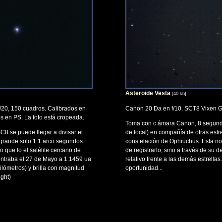
Asteroide Vesta
]
[40 kb]
/20, 150 cuadros. Calibrados en
Canon 20 Da en f/10. SCT8 Vixen
s en PS. La foto está cropeada.
Toma con c ámara Canon, 8 segundo
8 se puede llegar a divisar el
de focal) en compañía de otras estre
grande solo 1.1 arco segundos.
constelación de Ophiuchus. Esta no
que Io el satélite cercano de
de registrarlo, sino a través de su 
ontraba el 27 de Mayo a 1.1459 ua
relativo frente a las demás estrellas
ilómetros) y brilla con magnitud
oportunidad...
ight)