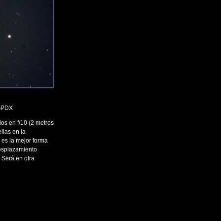
 GPDX
s en f/10 (2 metros
llas en la
 es la mejor forma
desplazamiento
. Será en otra