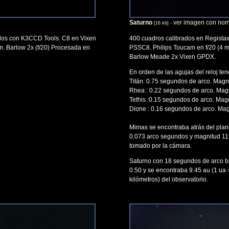
Saturno
ver imagen con no
[16 kb] -
dos con K3CCD Tools. C8 en Vixen
400 cuadros calibrados en Regista
. Barlow 2x (f/20) Procesada en
PSSC8. Philips Toucam en f/20 (4 me
Barlow Meade 2x Vixen GPDX.
En orden de las agujas del reloj te
Titán: 0.75 segundos de arco. Magn
Rhea : 0.22 segundos de arco. Mag
Tethis :0.15 segundos de arco. Mag
Dione : 0.16 segundos de arco. Mag
Mimas se encontraba atrás del plan
0.073 arco segundos y magnitud 11
tomado por la cámara.
Saturno con 18 segundos de arco br
0.50 y se encontraba 9.45 au (1 ua 
kilómetros) del observatorio.