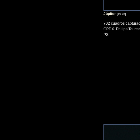
Júpiter
[19 kb]
702 cuadros captura
GPDX. Philips Toucam
PS.