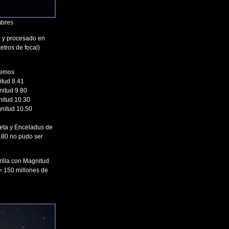
mbres
x y procesado en
tros de focal)
nemos
itud 8.41
nitud 9.80
nitud 10.30
nitud 10.50
eta y Enceladus de
.80 no pudo ser
illa con Magnitud
= 150 millones de