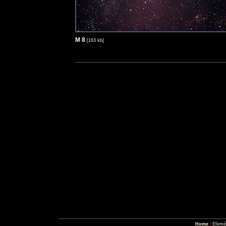
M 8
[163 kb]
Home
|
Efemé