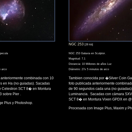
NGC 253
[26 kb]
pecula
NGC 253 Galaxia en Sculptor.
Magnitud: 7.1
Distancia: 10 Millones de años Luz
e arco
Diámetro: 27x 5 minutos de arco
 anteriormente combinada con 10
Tambien conocida por �Silver Coin G
s en Ha (no guiadas). Sacadas
foto publicada anteriormente combinad
 Celestron SCT 8� en Montura
de 90 segundos cada una (no guiadas) 
 sobre Pier .
Luminancia. Sacadas con cámara SXV 
SCT 8� en Montura Vixen GPDX en @ f6
e Plus y Photoshop.
Procesada con Image Plus, Maxim y P