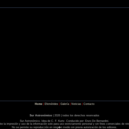
Home
|
Efemérides
|
Galería
|
Noticias
|
Contacto
Sur Astronómico
| 2026 | todos los derechos reservados
Sur Astronómico. Idea de C. F. Kurtz. Conducido por: Enzo De Bernardini.
te la impresión y uso de la información solo para uso estrictamente personal y sin fines comerciales de nin
No se permite su reproducción en ning�n medio sin previa autorización de los editores.