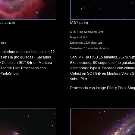
bula
M 57
[42 kb]
[12 kb]
M 57 Ring Nebula en Lyra
Magnitud: 8.8
 arco
Distancia: 2300 años Luz
Diámetro: 2.5 minutos de arco
 anteriormente combinada con 12
s en Ha (no guiadas). Sacadas
SXV M7 Ha RGB 15 minutos, 7.5 minuto
 Celestron SCT 8� en Montura
Exposiciones 90 segundos (no guiadas).
 sobre Pier. Procesada con
Astronomik Type II. Sacadas con cáma
 PhotoShop.
Celestron SCT 8� en Montura Vixen G
sobre Pier.
Procesada con Image Plus y PhotoSho