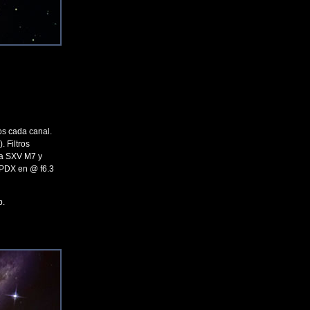
s cada canal.
 Filtros
ra SXV M7 y
PDX en @ f6.3
p.