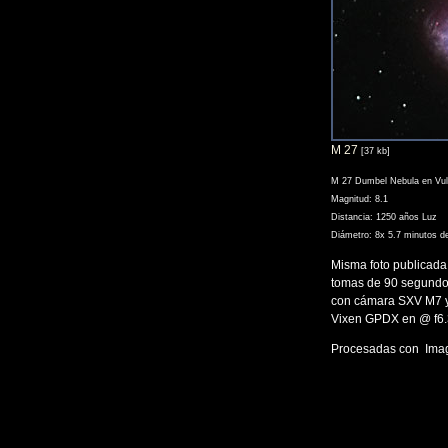
M 27
[37 kb]
M 27 Dumbel Nebula en Vul
Magnitud: 8.1
Distancia: 1250 años Luz
Diámetro: 8x 5.7 minutos d
Misma foto publicada
tomas de 90 segundo
con cámara SXV M7 y
Vixen GPDX en @ f6.3
Procesadas con Imag