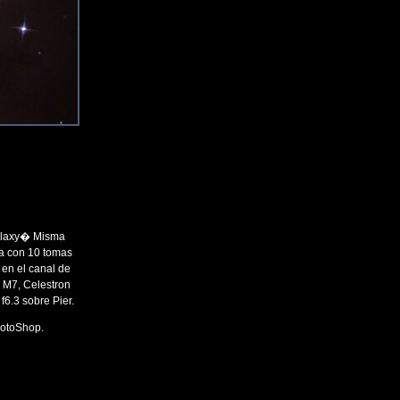
alaxy� Misma
a con 10 tomas
en el canal de
M7, Celestron
.3 sobre Pier.
hotoShop.