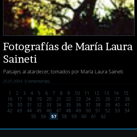
Fotografías de María Laura
Saineti
Paisajes al atardecer, tomados por María Laura Saineti.
25.07.2004 ·
0 comentario(s)
1
2
3
4
5
6
7
8
9
10
11
12
13
14
15
16
17
18
19
20
21
22
23
24
25
26
27
28
29
30
31
32
33
34
35
36
37
38
39
40
41
42
43
44
45
46
47
48
49
50
51
52
53
54
55
56
57
58
59
60
61
62