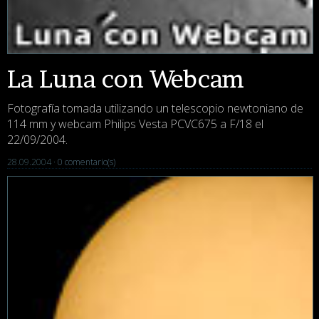
La Luna con Webcam
Fotografía tomada utilizando un telescopio newtoniano de
114 mm y webcam Philips Vesta PCVC675 a F/18 el
22/09/2004.
28.09.2004 ·
0 comentario(s)