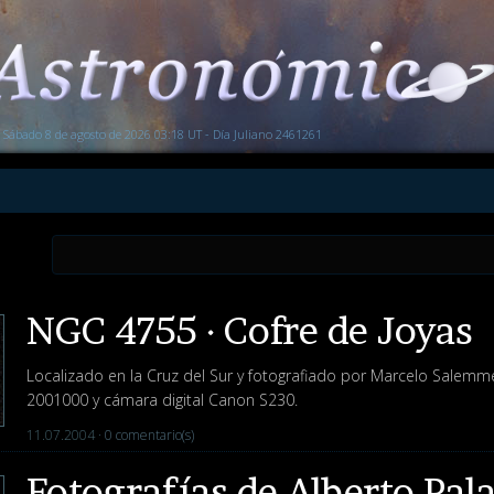
Sábado 8 de agosto de 2026 03:18 UT - Día Juliano 2461261
NGC 4755 · Cofre de Joyas
Localizado en la Cruz del Sur y fotografiado por Marcelo Salemm
2001000 y cámara digital Canon S230.
11.07.2004 ·
0 comentario(s)
Fotografías de Alberto Pal