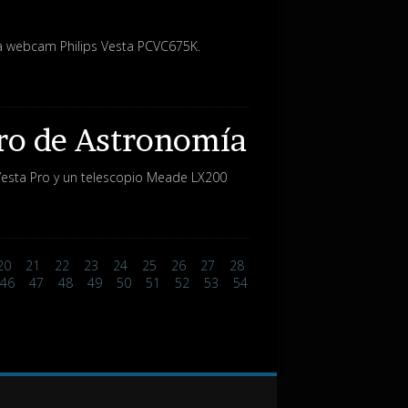
a webcam Philips Vesta PCVC675K.
tro de Astronomía
Vesta Pro y un telescopio Meade LX200
20
21
22
23
24
25
26
27
28
46
47
48
49
50
51
52
53
54