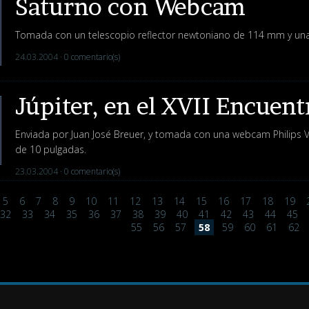
Saturno con Webcam
Tomada con un telescopio reflector newtoniano de 114 mm y un
24.03.2004 ·
0 comentario(s)
Júpiter, en el XVII Encuen
Enviada por Juan José Breuer, y tomada con una webcam Philips 
de 10 pulgadas.
23.03.2004 ·
0 comentario(s)
5
6
7
8
9
10
11
12
13
14
15
16
17
18
19
32
33
34
35
36
37
38
39
40
41
42
43
44
45
55
56
57
58
59
60
61
62