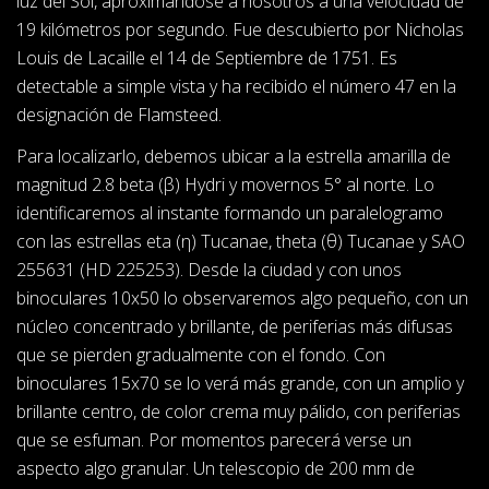
luz del Sol, aproximándose a nosotros a una velocidad de
19 kilómetros por segundo. Fue descubierto por Nicholas
Louis de Lacaille el 14 de Septiembre de 1751. Es
detectable a simple vista y ha recibido el número 47 en la
designación de Flamsteed.
Para localizarlo, debemos ubicar a la estrella amarilla de
magnitud 2.8 beta (β) Hydri y movernos 5° al norte. Lo
identificaremos al instante formando un paralelogramo
con las estrellas eta (η) Tucanae, theta (θ) Tucanae y SAO
255631 (HD 225253). Desde la ciudad y con unos
binoculares 10x50 lo observaremos algo pequeño, con un
núcleo concentrado y brillante, de periferias más difusas
que se pierden gradualmente con el fondo. Con
binoculares 15x70 se lo verá más grande, con un amplio y
brillante centro, de color crema muy pálido, con periferias
que se esfuman. Por momentos parecerá verse un
aspecto algo granular. Un telescopio de 200 mm de