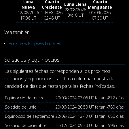
Luna
Cuarto
Cuarto
Luna Llena
Nueva
Creciente
Menguante
28/08/2026
12/08/2026
20/08/2026
04/09/2026
04:18 UT
17:36 UT
02:45 UT
07:50 UT
Vea también:
Próximos Eclipses Lunares
Solsticios y Equinoccios
Las siguientes fechas corresponden a los próximos
solsticios y equinoccios. La última columna muestra la
cantidad de días que restan para las fechas indicadas.
Equinoccio de marzo
20/03/2024 03:06 UT
faltan -872 días
Solsticio de junio
20/06/2024 20:50 UT
faltan -780 días
Equinoccio de septiembre
22/09/2024 12:43 UT
faltan -686 días
Solsticio de diciembre
21/12/2024 09:20 UT
faltan -596 días