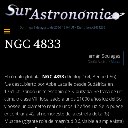
Domingo 9 de agosto de 2026 13:04 UT - Día Juliano 2461262
NGC 4833
Hernán Soulages
Otoño Austral ·
Musca
El cúmulo globular
NGC 4833
(Dunlop 164, Bennett 56)
fue descubierto por Abbe Lacaille desde Sudáfrica en
1751 utilizando un telescopio de ½ pulgada. Se trata de un
cúmulo clase VIII localizado a unos 21000 años luz del Sol,
y posee un diámetro real de unos 42 años luz. Se lo puede
encontrar a 42' al nornoreste de la estrella delta (δ)
Muscae (gigante roja de magnitud 3.6, visible a simple vista)