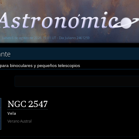
Jueves 6 de agosto de 2026 19:01 UT - Día Juliano 2461259
ante
 para binoculares y pequeños telescopios
NGC 2547
Vela
Verano Austral