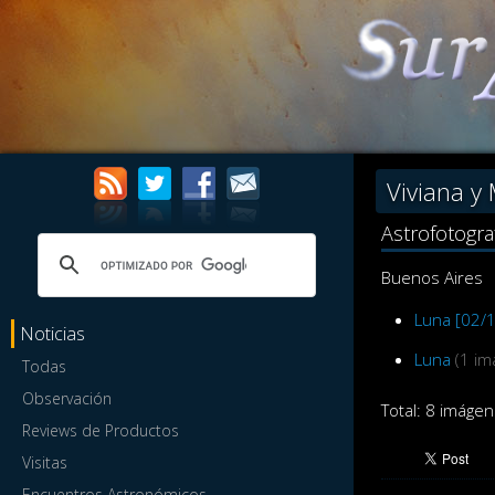
Viviana y
Astrofotogra
Buenos Aires
Luna [02/
Noticias
Luna
(1 i
Todas
Observación
Total: 8 imágen
Reviews de Productos
Visitas
Encuentros Astronómicos