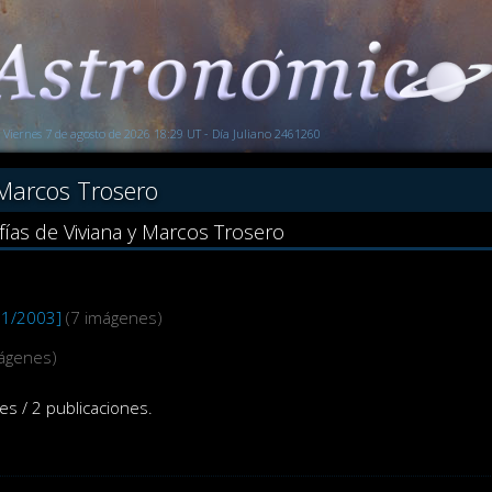
Viernes 7 de agosto de 2026 18:29 UT - Día Juliano 2461260
 Marcos Trosero
fías de Viviana y Marcos Trosero
11/2003]
(7 imágenes)
mágenes)
es / 2 publicaciones.