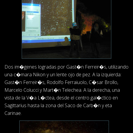
Dos im�genes logradas por Gast�n Ferreir�s, utilizando
una c�mara Nikon y un lente ojo de pez. A la izquierda:
Gast�n Ferreir�s, Rodolfo Ferraiuolo, C�sar Brollo,
Marcelo Colucci y Mart�n Telechea. A la derecha, una
vista de la V�a L�ctea, desde el centro gal�ctico en
Sagittarius hasta la zona del Saco de Carb�n y eta
Carinae.