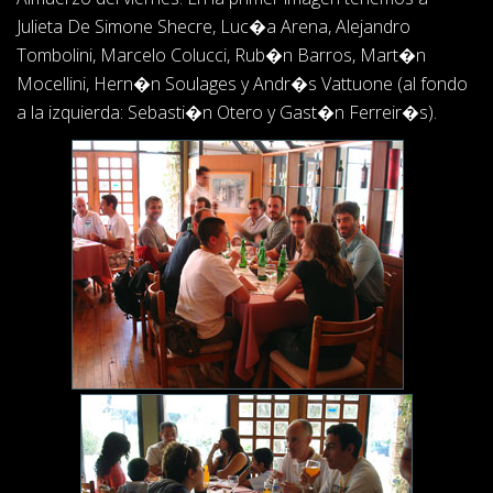
Julieta De Simone Shecre, Luc�a Arena, Alejandro
Tombolini, Marcelo Colucci, Rub�n Barros, Mart�n
Mocellini, Hern�n Soulages y Andr�s Vattuone (al fondo
a la izquierda: Sebasti�n Otero y Gast�n Ferreir�s).