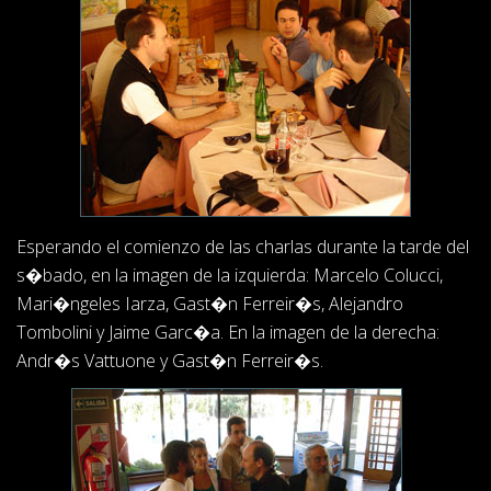
Esperando el comienzo de las charlas durante la tarde del
s�bado, en la imagen de la izquierda: Marcelo Colucci,
Mari�ngeles Iarza, Gast�n Ferreir�s, Alejandro
Tombolini y Jaime Garc�a. En la imagen de la derecha:
Andr�s Vattuone y Gast�n Ferreir�s.