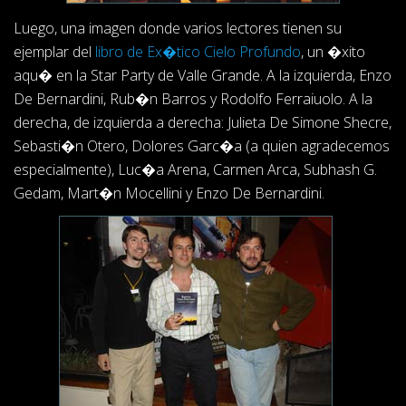
Luego, una imagen donde varios lectores tienen su
ejemplar del
libro de Ex�tico Cielo Profundo
, un �xito
aqu� en la Star Party de Valle Grande. A la izquierda, Enzo
De Bernardini, Rub�n Barros y Rodolfo Ferraiuolo. A la
derecha, de izquierda a derecha: Julieta De Simone Shecre,
Sebasti�n Otero, Dolores Garc�a (a quien agradecemos
especialmente), Luc�a Arena, Carmen Arca, Subhash G.
Gedam, Mart�n Mocellini y Enzo De Bernardini.