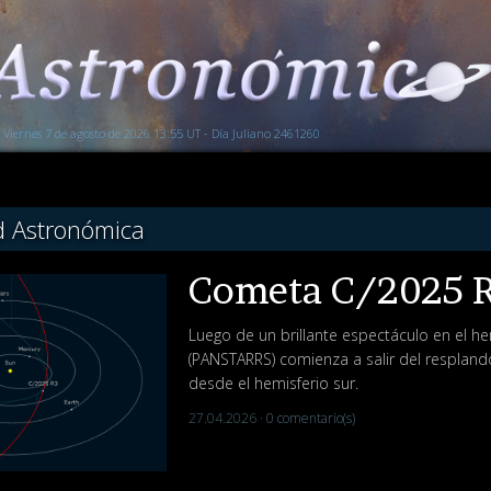
Viernes 7 de agosto de 2026 13:55 UT - Día Juliano 2461260
d Astronómica
Cometa C/2025 
Luego de un brillante espectáculo en el h
(PANSTARRS) comienza a salir del resplan
desde el hemisferio sur.
27.04.2026 ·
0 comentario(s)