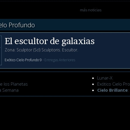
más noticias
ielo Profundo
El escultor de galaxias
Zona: Sculptor (Scl) Sculptoris. Escultor.
Exótico Cielo Profundo 9 ·
Entregas Anteriores
s
Lunar-X
e los Planetas
Exótico Cielo Pr
la Semana
Cielo Brillante
: