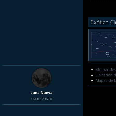
Exótico C
Efeméride
Ubicación d
Mapas de 
Luna Nueva
12/08 17:36 UT