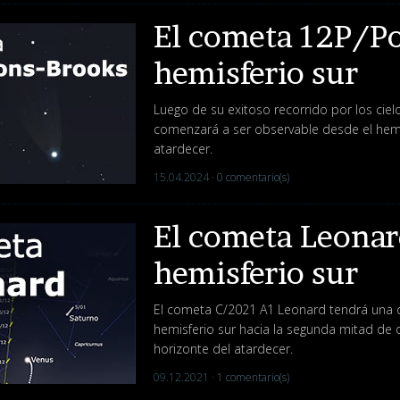
El cometa 12P/Po
hemisferio sur
Luego de su exitoso recorrido por los cie
comenzará a ser observable desde el hemis
atardecer.
15.04.2024 ·
0 comentario(s)
El cometa Leonar
hemisferio sur
El cometa C/2021 A1 Leonard tendrá una 
hemisferio sur hacia la segunda mitad de 
horizonte del atardecer.
09.12.2021 ·
1 comentario(s)