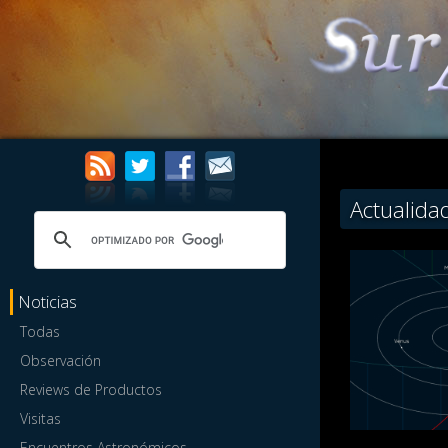
Actualida
Noticias
Todas
Observación
Reviews de Productos
Visitas
Encuentros Astronómicos