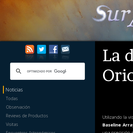
La d
Ori
Noticias
Todas
Observación
Reviews de Productos
Utilizando la 
Visitas
Baseline Arra
una precisión 
Encuentros Astronómicos