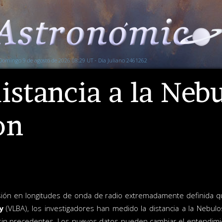
Domingo 9 de agosto de 2026 08:29 UT - Día Juliano 2461262
istancia a la Neb
on
visión en longitudes de onda de radio extremadamente definida 
y
(VLBA), los investigadores han medido la distancia a la Nebulo
sin precedentes. Los nuevos datos pueden cambiar el entendimi