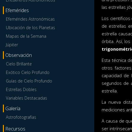
las estrellas j
Efemérides
Los científico
Efemérides Astronómicas
de estrellas 
Ubicación de los Planetas
estrella causa
Mapas de la Semana
órbita. Así, l
Júpiter
trigonométri
Observación
Esta técnica 
Cielo Brillante
otros factore
Exótico Cielo Profundo
capacidad de 
Guías de Cielo Profundo
segundos de ar
Estrellas Dobles
estrella.
Variables Destacadas
La nueva dis
Galería
mediciones ant
Astrofotografías
A causa de qu
Recursos
ser intrínsec