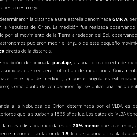
óvenes en esa región.
s determinaron la distancia a una estrella denominada
GMR A
, pe
en la Nebulosa de Orion. La medición fue realizada observand
do por el movimiento de la Tierra alrededor del Sol, observando
os astrónomos pudieron medir el ángulo de este pequeño movimi
ca
directa de la distancia.
de medición, denominada
paralaje
, es una forma directa de med
s asumidos que requieren otro tipo de mediciones. Únicament
hacer este tipo de medición, ya que el ángulo es extremad
co) Como punto de comparación fijo se utilizó una radiofuente
tancia a la Nebulosa de Orion determinada por el VLBA es 
eriores que la situaban a 1565 años luz. Los datos del VLBA tien
e la nueva distancia medida es un
20% menor
que la anterior, e
amente menor en un factor de
1.5
, lo que supone un replanteo de