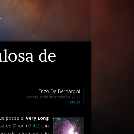
ulosa de
Enzo De Bernardini
Viernes 28 de diciembre de 2007
Noticias
que posee el
Very Long
sa de Orion (
M 42
) con
ento de la formación de