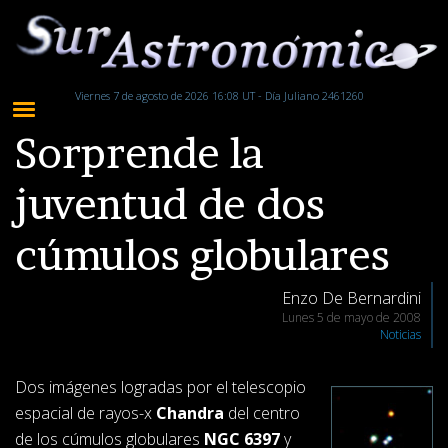
Viernes 7 de agosto de 2026 16:08 UT - Día Juliano 2461260
Sorprende la
juventud de dos
cúmulos globulares
Enzo De Bernardini
Lunes 5 de mayo de 2008
Noticias
Dos imágenes logradas por el telescopio
espacial de rayos-x
Chandra
del centro
de los cúmulos globulares
NGC 6397
y