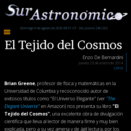
Domingo 9 de agosto de 2026 08:31 UT - Día Juliano 2461262
El Tejido del Cosmos
Enzo De Bernardini
Jueves 23 de enero de 2014
Libros
Brian Greene
, profesor de física y matemáticas en la
Universidad de Columbia y recoconocido autor de
exitosos títulos como "El Universo Elegante" (ver
"The
Elegant Universe"
en Amazon) nos presenta su libro
"El
Tejido del Cosmos"
, una excelente obra de divulgación
científica que lleva al lector de manera firme y muy bien
explicada, pero a su vez amena y de ágil lectura, por los