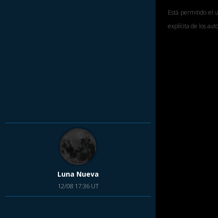
Está permitido el 
explícita de los au
Luna Nueva
12/08 17:36 UT