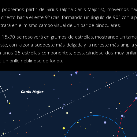
lo podremos partir de Sirius (alpha Canis Majoris), movernos ha
 directo hacia el este 9° (casi formando un ángulo de 90° con alph
rará en el mismo campo visual de un par de binoculares.
s 15x70 se resolverá en grumos de estrellas, mostrando un tamañ
te, con la zona sudoeste más delgada y la noreste más amplia y 
n unos 25 estrellas componentes, destacándose dos muy brillan
ca un brillo neblinoso de fondo.