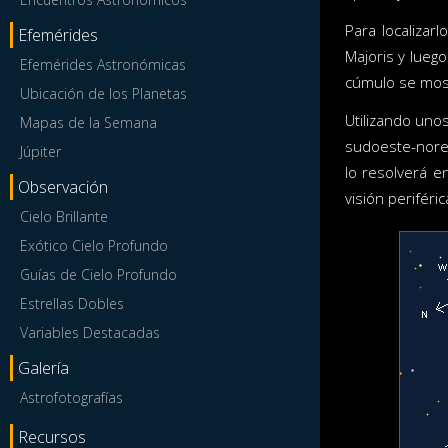
Para localizar
Efemérides
Majoris y luego
Efemérides Astronómicas
cúmulo se most
Ubicación de los Planetas
Utilizando uno
Mapas de la Semana
sudoeste-nores
Júpiter
lo resolverá e
Observación
visión periféri
Cielo Brillante
Exótico Cielo Profundo
Guías de Cielo Profundo
Estrellas Dobles
Variables Destacadas
Galería
Astrofotografías
Recursos