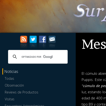
Mes
Noticias
El cúmulo abie
Todas
Puppis. Este c
Observación
"cúmulo de peq
luz, estando lo
Reviews de Productos
edad de 400 mi
Visitas
tipo B9 y cont
Encuentros Astronómicos