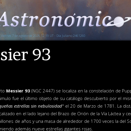
Viernes 7 de agosto de 2026 12:19 UT - Día Juliano 2461260
sier 93
rto
Messier 93
(NGC 2447) se localiza en la constelación de Puppis
úmulo fue el último objeto de su catálogo descubierto por el mis
ueñas estrellas sin nebulosidad"
el 20 de Marzo de 1781. La dis
calizado en el lado lejano del Brazo de Orión de la Vía Láctea y ce
llones de años y una masa de alrededor de 1700 veces la del Sol,
eniendo además nueve estrellas gigantes rojas.