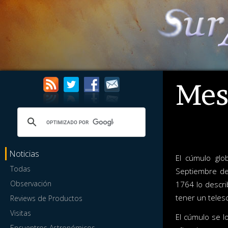
Mes
Noticias
El cúmulo glo
Todas
Septiembre de
Observación
1764 lo descr
tener un telesc
Reviews de Productos
Visitas
El cúmulo se l
Encuentros Astronómicos