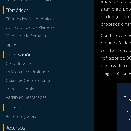
años luz y un
altamente pob
Efemérides
núcleo (un pro
Efemérides Astronómicas
procesos diná
Ubicación de los Planetas
Con binoculares
Mapas de la Semana
de unos 3' de 
Júpiter
con las estre
Observación
refractor de 80
Cielo Brillante
observarlo con 
Exótico Cielo Profundo
mag. 3.5) con e
Guías de Cielo Profundo
Estrellas Dobles
Variables Destacadas
Galería
Astrofotografías
Recursos