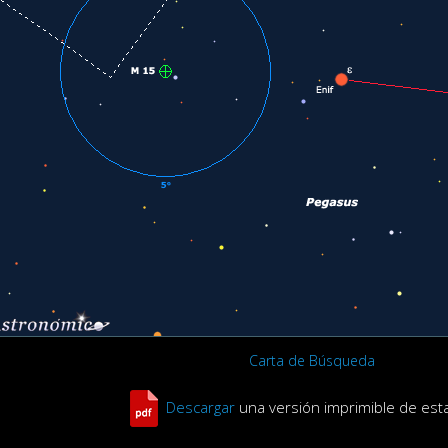
Carta de Búsqueda
Descargar
una versión imprimible de est