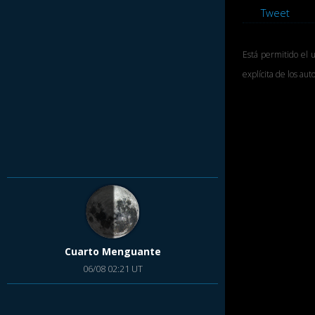
Tweet
Está permitido el 
explícita de los au
Cuarto Menguante
06/08 02:21 UT