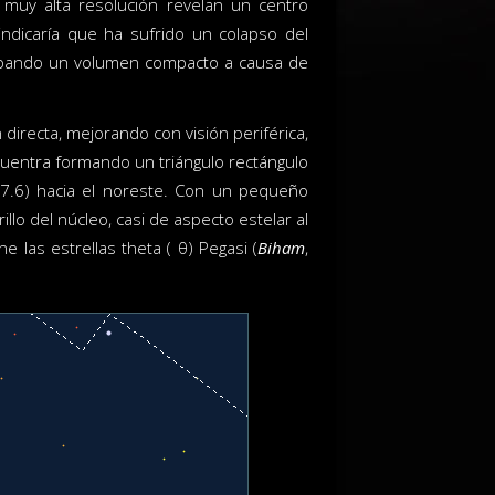
uy alta resolución revelan un centro
ndicaría que ha sufrido un colapso del
ocupando un volumen compacto a causa de
 directa, mejorando con visión periférica,
ncuentra formando un triángulo rectángulo
 7.6) hacia el noreste. Con un pequeño
llo del núcleo, casi de aspecto estelar al
e las estrellas theta ( θ) Pegasi (
Biham
,