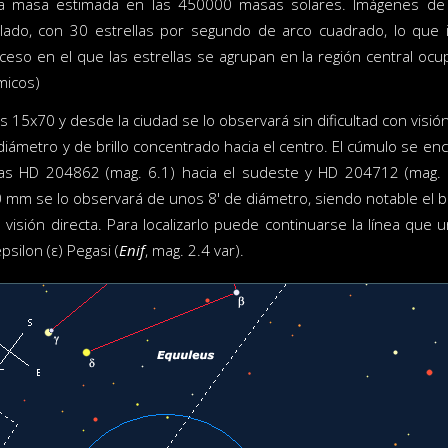
a masa estimada en las 450000 masas solares. Imágenes de m
lado, con 30 estrellas por segundo de arco cuadrado, lo que i
ceso en el que las estrellas se agrupan en la región central 
micos)
 15x70 y desde la ciudad se lo observará sin dificultad con visión
diámetro y de brillo concentrado hacia el centro. El cúmulo se e
llas HD 204862 (mag. 6.1) hacia el sudeste y HD 204712 (mag.
 mm se lo observará de unos 8' de diámetro, siendo notable el bri
visión directa. Para localizarlo puede continuarse la línea que un
psilon (ε) Pegasi (
Enif
, mag. 2.4 var).