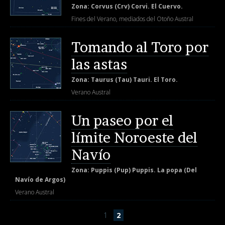
Zona: Corvus (Crv) Corvi. El Cuervo.
Fines del Verano, mediados del Otoño Austral
Tomando al Toro por
las astas
Zona: Taurus (Tau) Tauri. El Toro.
Verano Austral
Un paseo por el
límite Noroeste del
Navío
Zona: Puppis (Pup) Puppis. La popa (Del
Navío de Argos)
Verano Austral
1
2