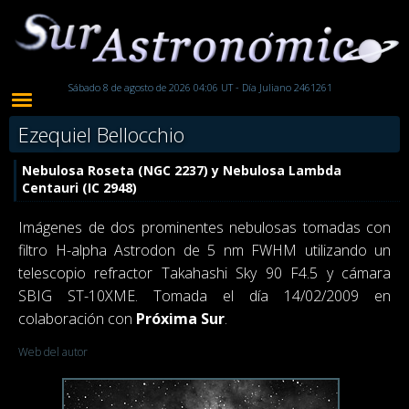
Sábado 8 de agosto de 2026 04:06 UT - Día Juliano 2461261
Ezequiel Bellocchio
Nebulosa Roseta (NGC 2237) y Nebulosa Lambda
Centauri (IC 2948)
Imágenes de dos prominentes nebulosas tomadas con
filtro H-alpha Astrodon de 5 nm FWHM utilizando un
telescopio refractor Takahashi Sky 90 F4.5 y cámara
SBIG ST-10XME. Tomada el día 14/02/2009 en
colaboración con
Próxima Sur
.
Web del autor