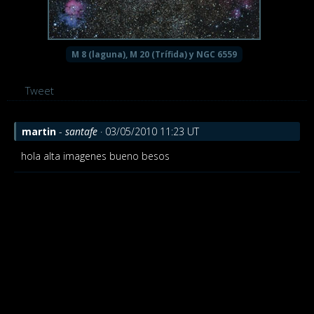
M 8 (laguna), M 20 (Trífida) y NGC 6559
Tweet
martin
-
santafe
· 03/05/2010 11:23 UT
hola alta imagenes bueno besos