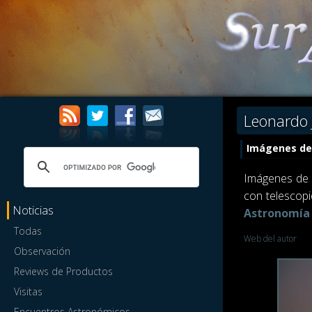
Leonardo 
Imágenes del
Imágenes de 
con telescopi
Noticias
Astronomía
Todas
Web del autor
Observación
Reviews de Productos
Visitas
Encuentros Astronómicos