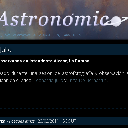
Jueves 6 de agosto de 2026 20:06 UT - Día Juliano 2461259
Julio
bservando en Intendente Alvear, La Pampa
eado durante una sesión de astrofotografía y observación e
ipan en el video:
Leonardo Julio
y
Enzo De Bernardini
.
rza
-
Posadas Mnes
· 23/02/2011 16:36 UT