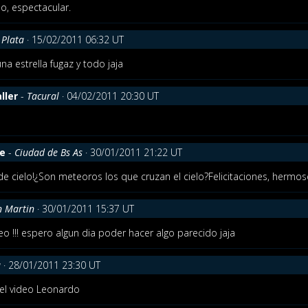
o, espectacular.
 Plata
· 15/02/2011 06:32 UT
una estrella fugaz y todo jaja
ller
-
Tacural
· 04/02/2011 20:30 UT
fe
-
Ciudad de Bs As
· 30/01/2011 21:22 UT
de cielo!¿Son meteoros los que cruzan el cielo?Felicitaciones, hermos
n Martin
· 30/01/2011 15:37 UT
o !!! espero algun dia poder hacer algo parecido jaja
a
· 28/01/2011 23:30 UT
 el video Leonardo