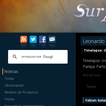
Leonardo 
Timelapse: O
Timelapse cr
Pampa. Partic
Noticias
Web del autor
Todas
Observación
Tweet
Reviews de Productos
Visitas
Fabian Gala
Encuentros Astronómicos