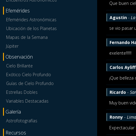
Que buen ciel
Efemérides
Agustin
-
La
Efemérides Astronómicas
se vio pasar 
Ubicación de los Planetas
Mapas de la Semana
Fernando Ha
Júpiter
exelente!!!!!!
Observación
Cielo Brillante
Carlos Aylif
Exótico Cielo Profundo
¡Que belleza 
Guías de Cielo Profundo
Estrellas Dobles
Ricardo
-
Sa
Variables Destacadas
Muy buen vide
Galería
Ronny
-
Lim
Astrofotografías
Expectacular
Recursos