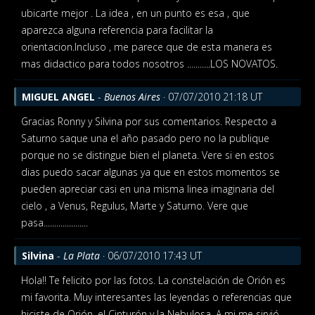
ubicarte mejor . La idea , en un punto es esa , que
aparezca alguna referencia para facilitar la
orientacion.Incluso , me parece que de esta manera es
mas didactico para todos nosotros ...........LOS NOVATOS.
MIGUEL ANGEL
-
Buenos Aires
· 07/07/2010 21:18 UT
Gracias Ronny y Silvina por sus comentarios. Respecto a
Saturno saque una el año pasado pero no la publique
porque no se distingue bien el planeta. Vere si en estos
dias puedo sacar algunas ya que en estos momentos se
pueden apreciar casi en una misma linea imaginaria del
cielo , a Venus, Regulus, Marte y Saturno. Vere que
pasa.....................
Silvina
-
La Plata
· 06/07/2010 17:43 UT
Hola!! Te felicito por las fotos. La constelación de Orión es
mi favorita. Muy interesantes las leyendas o referencias que
hiciste de Orión, el Cinturón y la Nebulosa. A mi me sirvió