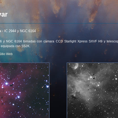
var
 ·
IC 2944 y NGC 6164
6 y NGC 6164 tomadas con cámara CCD Starlight Xpress SXVF H9 y telesco
 equipada con SS2K.
Sitio Web