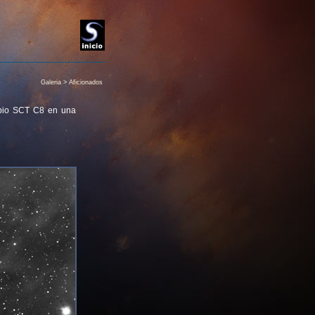
Galeria
>
Aficionados
pio SCT C8 en una