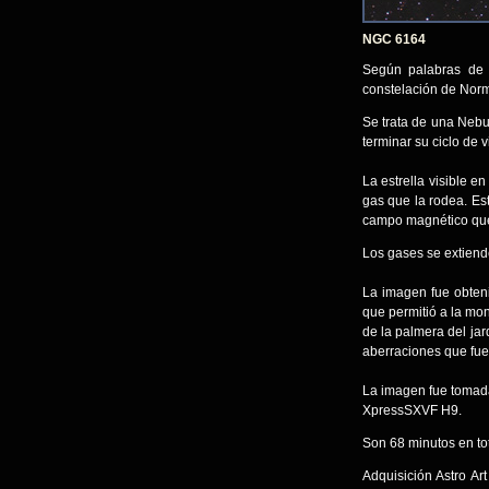
NGC 6164
Según palabras de 
constelación de Nor
Se trata de una Nebu
terminar su ciclo de 
La estrella visible e
gas que la rodea. Es
campo magnético que e
Los gases se extiende
La imagen fue obten
que permitió a la mon
de la palmera del ja
aberraciones que fue
La imagen fue tomad
XpressSXVF H9.
Son 68 minutos en t
Adquisición Astro A