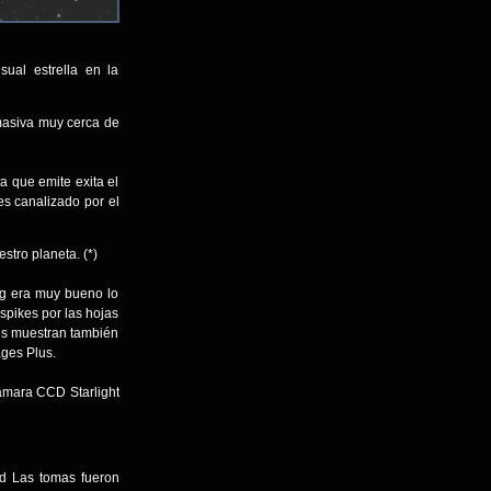
ual estrella en la
masiva muy cerca de
a que emite exita el
es canalizado por el
stro planeta. (*)
ng era muy bueno lo
spikes por las hojas
res muestran también
ges Plus.
ámara CCD Starlight
ad Las tomas fueron