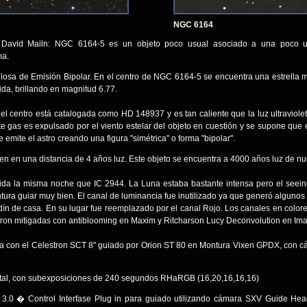
NGC 6164
David Mailn: NGC 6164-5 es un objeto poco usual asociado a una poco us
ma.
losa de Emisión Bipolar. En el centro de NGC 6164-5 se encuentra una estrella 
vida, brillando en magnitud 6.77.
n el centro está catalogada como HD 148937 y es tan caliente que la luz ultraviolet
te gas es expulsado por el viento estelar del objeto en cuestión y se supone que 
mite el astro creando una figura "simétrica" o forma "bipolar".
n en una distancia de 4 años luz. Este objeto se encuentra a 4000 años luz de nue
ida la misma noche que IC 2944. La Luna estaba bastante intensa pero el seei
tura guiar muy bien. El canal de luminancia fue inutilizado ya que generó algunos 
rdín de casa. En su lugar fue reemplazado por el canal Rojo. Los canales en colo
ron mitigadas con antiblooming en Maxim y Ritcharson Lucy Deconvolution en Ima
a con el Celestron SCT 8" guiado por Orion ST 80 en Montura Vixen GPDX, con c
otal, con subexposiciones de 240 segundos RHaRGB (16,20,16,16,16)
rt 3.0 � Control Interfase Plug in para guiado utilizando cámara SXV Guide He