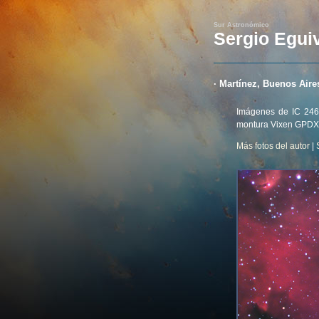
Sur Astronómico
Sergio Egui
· Martínez, Buenos Aires
Imágenes de IC 246
montura Vixen GPDX
Más fotos del autor
|