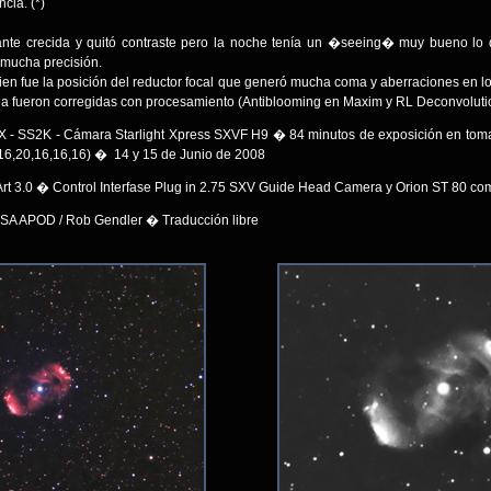
cia. (*)
ante crecida y quitó contraste pero la noche tenía un �seeing� muy bueno lo q
 mucha precisión.
ien fue la posición del reductor focal que generó mucha coma y aberraciones en 
eria fueron corregidas con procesamiento (Antiblooming en Maxim y RL Deconvoluti
 - SS2K - Cámara Starlight Xpress SXVF H9 � 84 minutos de exposición en to
6,20,16,16,16) � 14 y 15 de Junio de 2008
Art 3.0 � Control Interfase Plug in 2.75 SXV Guide Head Camera y Orion ST 80 co
ASA APOD / Rob Gendler � Traducción libre