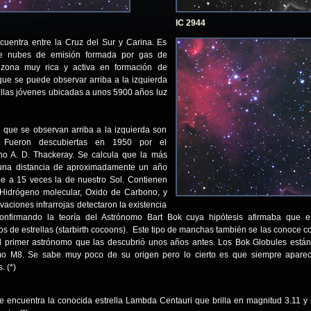
IC 2944
cuentra entre la Cruz del Sur y Carina. Es
de nubes de emisión formada por gas de
zona muy rica y activa en formación de
 que se puede observar arriba a la izquierda
ellas jóvenes ubicadas a unos 5900 años luz
que se observan arriba a la izquierda son
es. Fueron descubiertas en 1950 por el
no A. D. Thackeray. Se calcula que la más
una distancia de aproximadamente un año
le a 15 veces la de nuestro Sol. Contienen
Hidrógeno molecular, Oxido de Carbono, y
aciones infrarrojas detectaron la existencia
 confirmando la teoría del Astrónomo Bart Bok cuya hipótesis afirmaba que 
os de estrellas (starbirth cocoons). Este tipo de manchas también se las conoce 
l primer astrónomo que las descubrió unos años antes. Los Bok Globules están
mo M8. Se sabe muy poco de su origen pero lo cierto es que siempre apare
. (*)
e encuentra la conocida estrella Lambda Centauri que brilla en magnitud 3.11 y