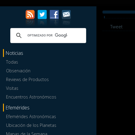
Tweet
Noticias
Todas
Observación
Reviews de Productos
Visitas
Encuentros Astronómicos
Efemérides
Efemérides Astronómicas
Ubicación de los Planetas
Mapas de la Semana