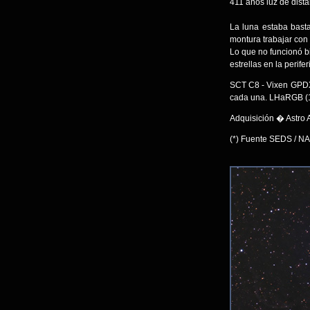
411 años luz de distan
La luna estaba bast
montura trabajar con
Lo que no funcionó b
estrellas en la perif
SCT C8 - Vixen GPDX
cada una. LHaRGB (1
Adquisición � Astro 
(*) Fuente SEDS / N