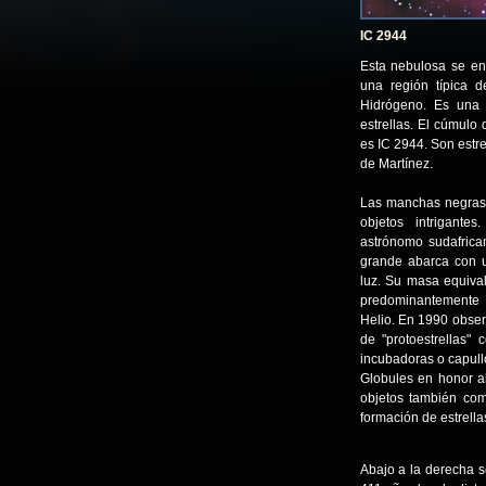
IC 2944
Esta nebulosa se en
una región típica 
Hidrógeno. Es una 
estrellas. El cúmulo
es IC 2944. Son estr
de Martínez.
Las manchas negras 
objetos intrigant
astrónomo sudafrica
grande abarca con 
luz. Su masa equiva
predominantemente 
Helio. En 1990 observ
de "protoestrellas"
incubadoras o capull
Globules en honor a
objetos también co
formación de estrellas
Abajo a la derecha s