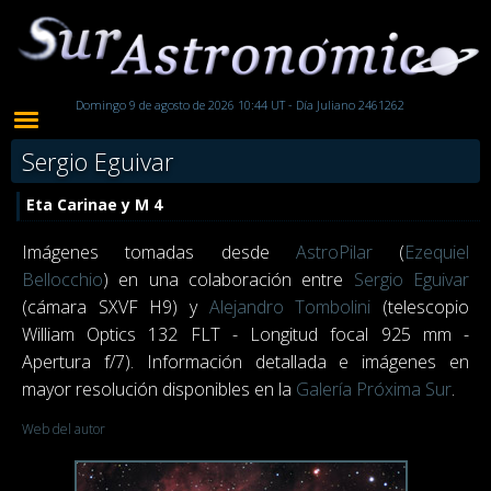
Domingo 9 de agosto de 2026 10:44 UT - Día Juliano 2461262
Sergio Eguivar
Eta Carinae y M 4
Imágenes tomadas desde
AstroPilar
(
Ezequiel
Bellocchio
) en una colaboración entre
Sergio Eguivar
(cámara SXVF H9) y
Alejandro Tombolini
(telescopio
William Optics 132 FLT - Longitud focal 925 mm -
Apertura f/7). Información detallada e imágenes en
mayor resolución disponibles en la
Galería Próxima Sur
.
Web del autor