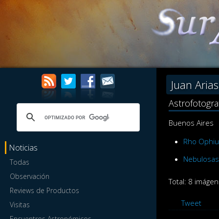
Juan Arias
Astrofotogra
Buenos Aires
Rho Ophiu
Noticias
Nebulosas 
Todas
Observación
Total: 8 imágen
Reviews de Productos
Tweet
Visitas
Encuentros Astronómicos