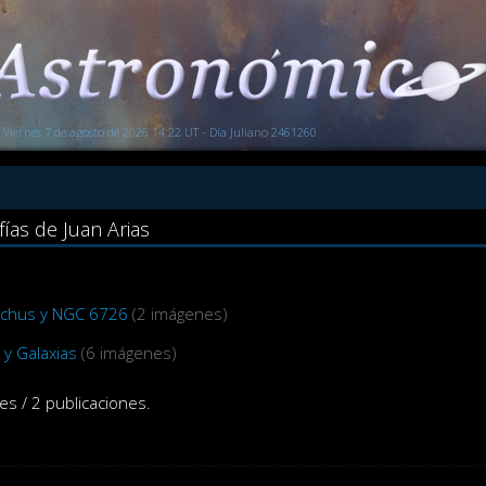
Viernes 7 de agosto de 2026 14:22 UT - Día Juliano 2461260
fías de Juan Arias
chus y NGC 6726
(2 imágenes)
y Galaxias
(6 imágenes)
es / 2 publicaciones.