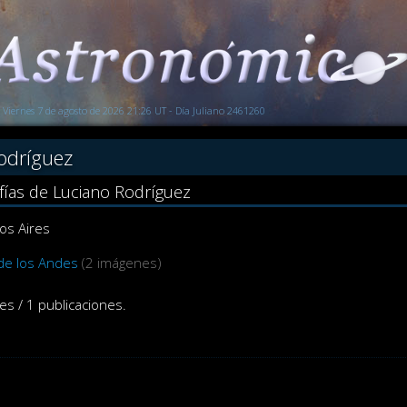
Viernes 7 de agosto de 2026 21:26 UT - Día Juliano 2461260
odríguez
fías de Luciano Rodríguez
os Aires
 de los Andes
(2 imágenes)
es / 1 publicaciones.