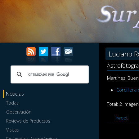
Luciano R
Astrofotogra
Martinez, Buen
Cordillera
Noticias
Todas
Total: 2 imágen
Observación
Tweet
Reviews de Productos
Visitas
Encuentros Astronómicos