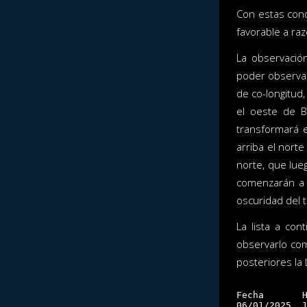
Con estas cond
favorable a ra
La observació
poder observar
de co-longitud
el oeste de B
transformará e
arriba el nort
norte, que lue
comenzarán a 
oscuridad del 
La lista a con
observarlo com
posteriores la 
             
Fecha       H
06/01/2025  1