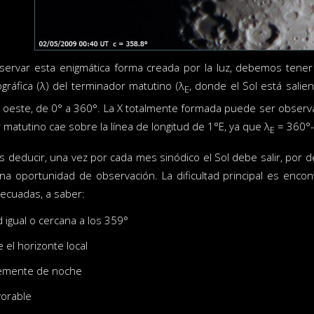
ervar esta enigmática forma creada por la luz, debemos tener en
ográfica (λ) del terminador matutino (λ
, donde el Sol está salie
E
el oeste, de 0° a 360°. La X totalmente formada puede ser observ
 matutino cae sobre la línea de longitud de 1°E, ya que λ
= 360°-c
E
educir, una vez por cada mes sinódico el Sol debe salir, por def
na oportunidad de observación. La dificultad principal es enc
ecuadas, a saber:
d igual o cercana a los 359°
 el horizonte local
emente de noche
vorable