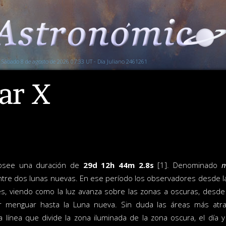
Sábado 8 de agosto de 2026 07:33 UT - Día Juliano 2461261
ar X
posee una duración de
29d 12h 44m 2.8s
[1]. Denominado
m
ntre dos lunas nuevas. En ese período los observadores desde la
s, viendo como la luz avanza sobre las zonas a oscuras, desde l
r menguar hasta la Luna nueva. Sin duda las áreas más atrac
la línea que divide la zona iluminada de la zona oscura, el dí