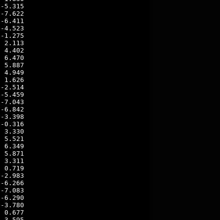
-5.315

-7.622

-6.411

-4.523

-1.275

 2.113

 4.402

 6.470

 5.887

 4.949

 1.626

-2.514

-5.459

-7.043

-6.842

-3.398

-0.316

 3.330

 5.521

 6.349

 5.871

 3.311

 0.719

-2.983

-6.266

-7.083

-6.290

-3.780

 0.677

 3.595
