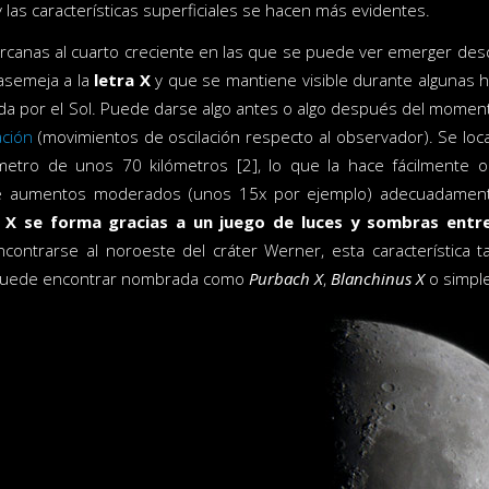
 las características superficiales se hacen más evidentes.
rcanas al cuarto creciente en las que se puede ver emerger des
asemeja a la
letra X
y que se mantiene visible durante algunas h
da por el Sol. Puede darse algo antes o algo después del moment
ación
(movimientos de oscilación respecto al observador). Se loca
etro de unos 70 kilómetros [2], lo que la hace fácilmente 
e aumentos moderados (unos 15x por ejemplo) adecuadamente
 X se forma gracias a un juego de luces y sombras entre 
encontrarse al noroeste del cráter Werner, esta característic
puede encontrar nombrada como
Purbach X
,
Blanchinus X
o simp