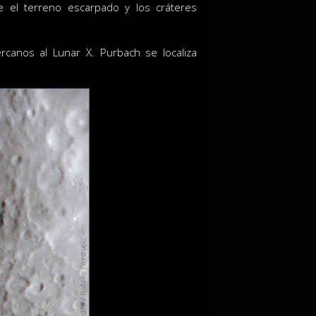
e el terreno escarpado y los cráteres
rcanos al Lunar X. Purbach se localiza