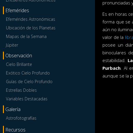
pronunciadas y
Efemérides
Es en horas ce
Efemérides Astronómicas
forma que se 
Ubicación de los Planetas
aún no ilumina
Mapas de la Semana
valor de la
libr
posee un diám
Júpiter
binoculares d
Observación
estabilidad.
La
Cielo Brillante
Purbach
. Al 
Exótico Cielo Profundo
aunque se la 
Guías de Cielo Profundo
Estrellas Dobles
Variables Destacadas
Galería
Astrofotografías
Recursos