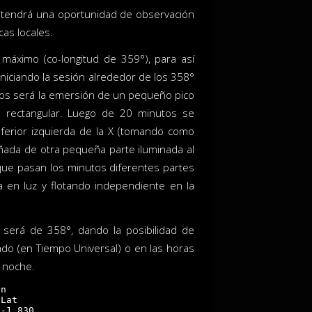
a tendrá una oportunidad de observación
cas locales.
áximo (co-longitud de 359°), para así
niciando la sesión alrededor de los 358°
mos será la emersión de un pequeño pico
 rectangular. Luego de 20 minutos se
nferior izquierda de la X (tomando como
pañada de otra pequeña parte iluminada al
 que pasan los minutos diferentes partes
 en luz y flotando independiente en la
 será de 358°, dando la posibilidad de
do (en Tiempo Universal) o en las horas
e noche.
n     

Lat

-1.830
