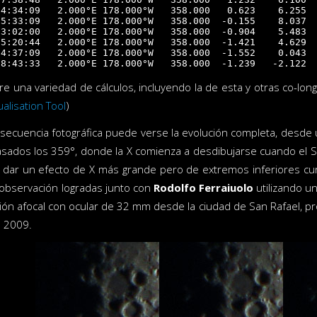
4:34:09   2.000°E 178.000°W   358.000   0.623    6.255  
5:33:09   2.000°E 178.000°W   358.000  -0.155    8.037  
3:02:00   2.000°E 178.000°W   358.000  -0.904    5.483  
5:20:44   2.000°E 178.000°W   358.000  -1.421    4.629  
4:37:09   2.000°E 178.000°W   358.000  -1.552    0.043  
e una variedad de cálculos, incluyendo la de esta y otras co-longi
alisation Tool
)
e secuencia fotográfica puede verse la evolución completa, desde 
sados los 359°, donde la X comienza a desdibujarse cuando el So
dar un efecto de X más grande pero de extremos inferiores cur
observación logradas junto con
Rodolfo Ferraiuolo
utilizando u
ón afocal con ocular de 32 mm desde la ciudad de San Rafael, pro
e 2009.