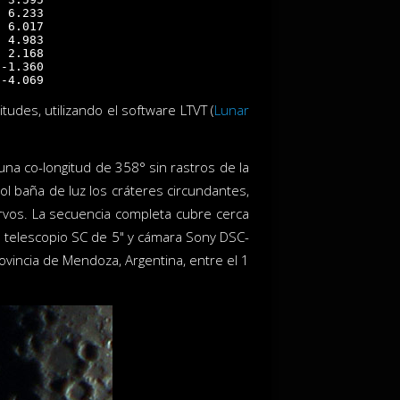
 6.233

 6.017

 4.983

 2.168

-1.360

tudes, utilizando el software LTVT (
Lunar
una co-longitud de 358° sin rastros de la
l baña de luz los cráteres circundantes,
vos. La secuencia completa cubre cerca
n telescopio SC de 5" y cámara Sony DSC-
vincia de Mendoza, Argentina, entre el 1