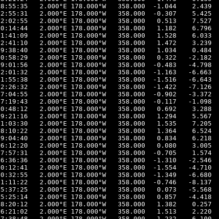
8:55:35   2.000°E 178.000°W   358.000  -1.044    2.439  
2:55:31   2.000°E 178.000°W   358.000  -0.307    5.425  
2:02:55   2.000°E 178.000°W   358.000   0.513    7.527  
0:14:44   2.000°E 178.000°W   358.000   1.182    6.796  
1:41:09   2.000°E 178.000°W   358.000   1.528    6.033  
2:41:10   2.000°E 178.000°W   358.000   1.472    3.239  
9:38:40   2.000°E 178.000°W   358.000   1.034    0.484  
0:58:29   2.000°E 178.000°W   358.000   0.322   -2.182  
9:01:56   2.000°E 178.000°W   358.000  -0.483   -4.798  
2:01:32   2.000°E 178.000°W   358.000  -1.163   -6.663  
1:55:38   2.000°E 178.000°W   358.000  -1.516   -6.643  
2:26:32   2.000°E 178.000°W   358.000  -1.422   -7.126  
7:04:55   2.000°E 178.000°W   358.000  -0.902   -3.372  
7:19:43   2.000°E 178.000°W   358.000  -0.117   -1.098  
0:48:12   2.000°E 178.000°W   358.000   0.692    3.288  
9:21:16   2.000°E 178.000°W   358.000   1.294    5.567  
1:03:30   2.000°E 178.000°W   358.000   1.535    7.205  
8:10:22   2.000°E 178.000°W   358.000   1.364    6.524  
9:04:40   2.000°E 178.000°W   358.000   0.834    6.218  
6:12:20   2.000°E 178.000°W   358.000   0.080    3.005  
7:57:31   2.000°E 178.000°W   358.000  -0.705    1.574  
6:36:36   2.000°E 178.000°W   358.000  -1.310   -2.546  
0:12:41   2.000°E 178.000°W   358.000  -1.554   -4.710  
0:32:55   2.000°E 178.000°W   358.000  -1.349   -6.680  
1:11:22   2.000°E 178.000°W   358.000  -0.746   -8.137  
5:37:25   2.000°E 178.000°W   358.000   0.073   -5.568  
5:25:14   2.000°E 178.000°W   358.000   0.857   -4.418  
8:20:12   2.000°E 178.000°W   358.000   1.382    0.257  
6:21:02   2.000°E 178.000°W   358.000   1.513    2.220  
7:38:48   2.000°E 178.000°W   358.000   1.232    6.100  