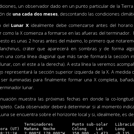
iciones, un observador dado en un punto particular de la Tierr
zón de
una cada dos meses
, descontando las condiciones climáti
n del
Lunar X
idealmente debe comenzarse antes del horario m
 como la X comienza a formarse en las afueras del terminador. I
, esto es unas 2 horas antes del máximo, lo primero que notare
lanchinus, cráter que aparecerá en sombras y de forma algo
n una corta línea diagonal que más tarde formará la sección i
e lunar, con el este a la derecha). A esta línea la veremos acom
go representará la sección superior izquierda de la X. A medida
ser iluminadas para finalmente formar una X completa, bañada
terminador lunar.
tinuación muestra las próximas fechas en donde la co-longitud
pleto. Cada observador deberá determinar si al momento indica
Luna se encuentra sobre el horizonte local y si, idealmente, es d
          Terminadores        Punto sub-solar   Libració
ora (UT)  Mañana  Noche       Colong    Lat     Long    
8:21:24   2.000°E 178.000°W   358.000  -1.473   -0.135  