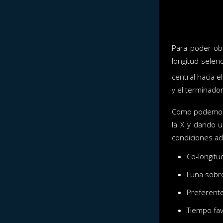
Para poder obs
longitud selen
central hacia 
y el terminador
Como podemos d
la X y dando u
condiciones ad
Co-longitu
Luna sobre
Preferent
Tiempo fa