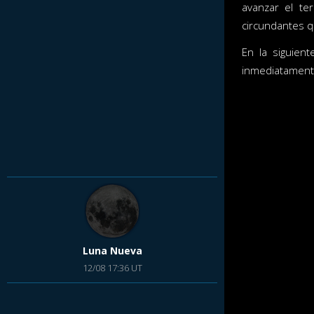
avanzar el te
circundantes q
En la siguient
inmediatamente 
Luna Nueva
12/08 17:36 UT