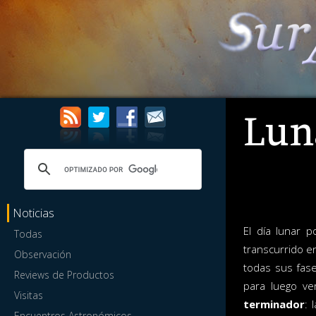
Lun
Noticias
El día lunar 
Todas
transcurrido e
Observación
todas sus fase
Reviews de Productos
para luego ve
Visitas
terminador
: 
Encuentros Astronómicos