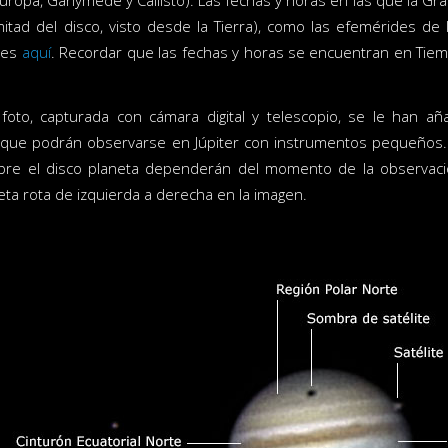
 Europa, Ganymede y Callisto). Las fechas y horas en las que la G
 mitad del disco, visto desde la Tierra), como las efemérides d
mes
aquí
. Recordar que las fechas y horas se encuentran en Tiemp
 foto, capturada con cámara digital y telescopio, se le han aña
s que podrán observarse en Júpiter con instrumentos pequeños. L
bre el disco planeta dependerán del momento de la observació
neta rota de izquierda a derecha en la imagen.