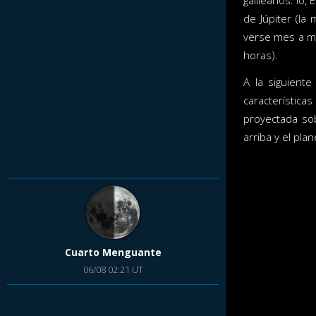
galileanos: Io,
de Júpiter (la
verse mes a 
horas).
A la siguiente
característica
proyectada so
arriba y el pla
Cuarto Menguante
06/08 02:21 UT