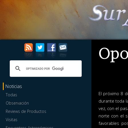
Opo
Noticias
El próximo 8 d
Todas
durante toda l
Observación
vez, con el pas
Reviews de Productos
norte con el 
Visitas
favorables po
Encuentros Astronómicos