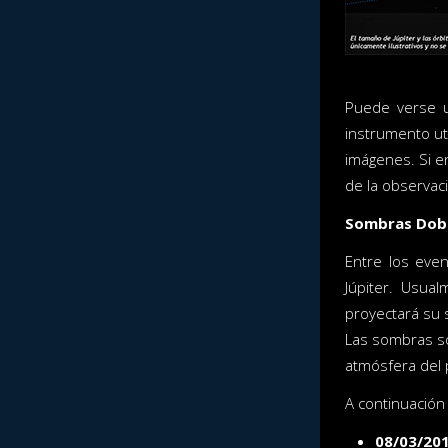
Puede verse u
instrumento uti
imágenes. Si en
de la observac
Sombras Dob
Entre los eve
Júpiter. Usua
proyectará su 
Las sombras so
atmósfera del 
A continuación
08/03/20