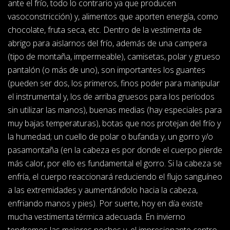
ante el frío, todo lo contrario ya que producen
vasoconstricción) y, alimentos que aporten energía, como
chocolate, fruta seca, etc. Dentro de la vestimenta de
abrigo para aislarnos del frío, además de una campera
(tipo de montaña, impermeable), camisetas, polar y grueso
pantalón (o más de uno), son importantes los guantes
(pueden ser dos, los primeros, finos poder para manipular
el instrumental y, los de arriba gruesos para los períodos
sin utilizar las manos), buenas medias (hay especiales para
muy bajas temperaturas), botas que nos protejan del frío y
la humedad; un cuello de polar o bufanda y, un gorro y/o
pasamontaña (en la cabeza es por donde el cuerpo pierde
más calor, por ello es fundamental el gorro. Si la cabeza se
enfría, el cuerpo reaccionará reduciendo el flujo sanguíneo
a las extremidades y aumentándolo hacia la cabeza,
enfriando manos y pies). Por suerte, hoy en día existe
mucha vestimenta térmica adecuada. En invierno
tendremos las mejores noches y, el impresionante centro