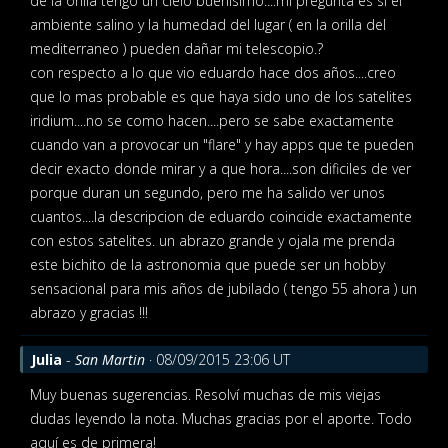
de la orilla tengo un cielo buenisimo....mi pregunta es si el
ambiente salino y la humedad del lugar ( en la orilla del
mediterraneo ) pueden dañar mi telescopio.?
con respecto a lo que vio eduardo hace dos años....creo
que lo mas probable es que haya sido uno de los satelites
iridium....no se como hacen....pero se sabe exactamente
cuando van a provocar un "flare" y hay apps que te pueden
decir exacto donde mirar y a que hora....son dificiles de ver
porque duran un segundo, pero me ha salido ver unos
cuantos....la descripcion de eduardo coincide exactamente
con estos satelites. un abrazo grande y ojala me prenda
este bichito de la astronomia que puede ser un hobby
sensacional para mis años de jubilado ( tengo 55 ahora ) un
abrazo y gracias !!!
Julia
-
San Martin
· 08/09/2015 23:06 UT
Muy buenas sugerencias. Resolví muchas de mis viejas
dudas leyendo la nota. Muchas gracias por el aporte. Todo
aquí es de primera!