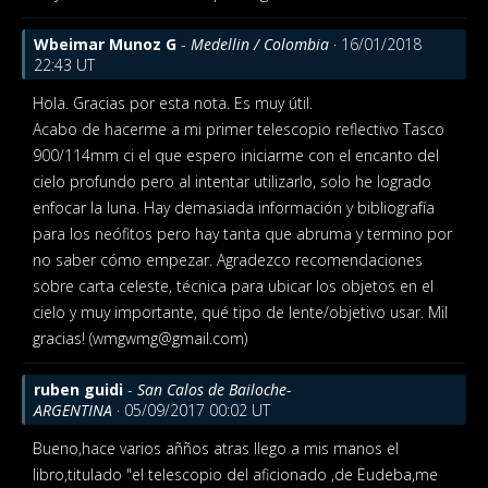
Wbeimar Munoz G
-
Medellin / Colombia
· 16/01/2018
22:43 UT
Hola. Gracias por esta nota. Es muy útil.
Acabo de hacerme a mi primer telescopio reflectivo Tasco
900/114mm ci el que espero iniciarme con el encanto del
cielo profundo pero al intentar utilizarlo, solo he logrado
enfocar la luna. Hay demasiada información y bibliografía
para los neófitos pero hay tanta que abruma y termino por
no saber cómo empezar. Agradezco recomendaciones
sobre carta celeste, técnica para ubicar los objetos en el
cielo y muy importante, qué tipo de lente/objetivo usar. Mil
gracias! (wmgwmg@gmail.com)
ruben guidi
-
San Calos de Bailoche-
ARGENTINA
· 05/09/2017 00:02 UT
Bueno,hace varios añños atras llego a mis manos el
libro,titulado "el telescopio del aficionado ,de Eudeba,me