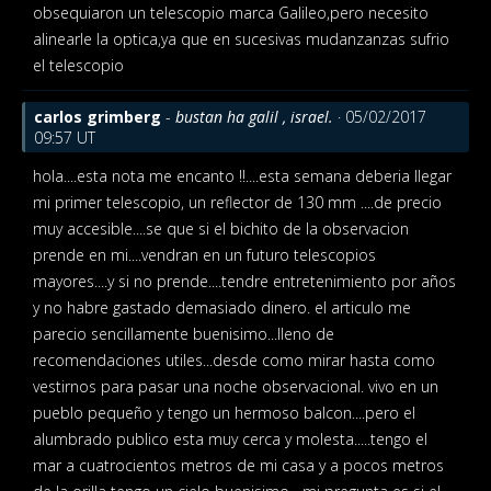
obsequiaron un telescopio marca Galileo,pero necesito
alinearle la optica,ya que en sucesivas mudanzanzas sufrio
el telescopio
carlos grimberg
-
bustan ha galil , israel.
· 05/02/2017
09:57 UT
hola....esta nota me encanto !!....esta semana deberia llegar
mi primer telescopio, un reflector de 130 mm ....de precio
muy accesible....se que si el bichito de la observacion
prende en mi....vendran en un futuro telescopios
mayores....y si no prende....tendre entretenimiento por años
y no habre gastado demasiado dinero. el articulo me
parecio sencillamente buenisimo...lleno de
recomendaciones utiles...desde como mirar hasta como
vestirnos para pasar una noche observacional. vivo en un
pueblo pequeño y tengo un hermoso balcon....pero el
alumbrado publico esta muy cerca y molesta.....tengo el
mar a cuatrocientos metros de mi casa y a pocos metros