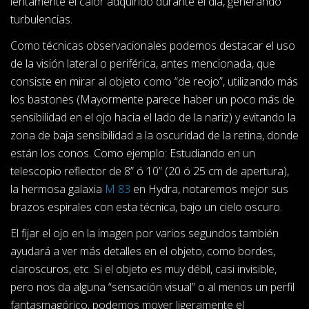
lentamente el calor adquirido durante el día, generando
turbulencias.
Como técnicas observacionales podemos destacar el uso
de la visión lateral o periférica, antes mencionada, que
consiste en mirar al objeto como “de reojo”, utilizando más
los bastones (Mayormente parece haber un poco más de
sensibilidad en el ojo hacia el lado de la nariz) y evitando la
zona de baja sensibilidad a la oscuridad de la retina, donde
están los conos. Como ejemplo: Estudiando en un
telescopio reflector de 8” ó 10” (20 ó 25 cm de apertura),
la hermosa galaxia
M 83
en Hydra, notaremos mejor sus
brazos espirales con esta técnica, bajo un cielo oscuro.
El fijar el ojo en la imagen por varios segundos también
ayudará a ver más detalles en el objeto, como bordes,
claroscuros, etc. Si el objeto es muy débil, casi invisible,
pero nos da alguna “sensación visual” o al menos un perfil
fantasmagórico, podemos mover ligeramente el