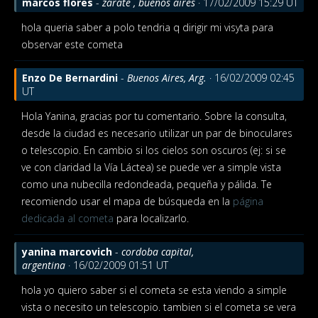
marcos flores
-
zarate , buenos aires
· 17/02/2009 15:29 UT
hola queria saber a polo tendria q dirigir mi visyta para
observar este cometa
Enzo De Bernardini
-
Buenos Aires, Arg.
· 16/02/2009 02:45
UT
Hola Yanina, gracias por tu comentario. Sobre la consulta,
desde la ciudad es necesario utilizar un par de binoculares
o telescopio. En cambio si los cielos son oscuros (ej: si se
ve con claridad la Vía Láctea) se puede ver a simple vista
como una nubecilla redondeada, pequeña y pálida. Te
recomiendo usar el mapa de búsqueda en la
página
dedicada al cometa
para localizarlo.
yanina marcovich
-
cordoba capital,
argentina
· 16/02/2009 01:51 UT
hola yo quiero saber si el cometa se esta viendo a simple
vista o necesito un telescopio. tambien si el cometa se vera